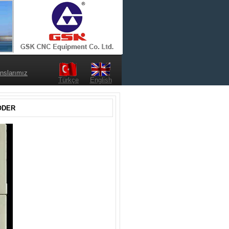
nslarımız
Türkçe
English
ODER