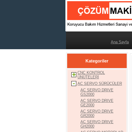
Ana Sayfa
m
Kategoriler
s
ni
sv
CNC KONTROL
lo
ÜNÜTELERİ
s
AC SERVO SÜRÜCÜLER
ho
sv
AC SERVO DRIVE
po
GS2000
ra
AC SERVO DRIVE
la
GE2000
sk
wo
AC SERVO DRIVE
j
GR2000
d
AC SERVO DRIVE
c
GH2000
g