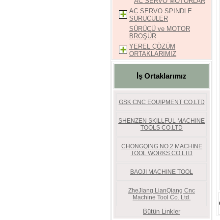
AC SERVO MOTORLAR
j
wo
AC SERVO SPINDLE
j
SÜRÜCÜLER
p
SÜRÜCÜ ve MOTOR
re
BROŞÜR
ra
b
YEREL ÇÖZÜM
re
ORTAKLARIMIZ
c
g
İş Ortaklarımız
re
m
k
re
GSK CNC EQUIPMENT CO.LTD
ni
fr
ru
SHENZEN SKILLFUL MACHINE
d
TOOLS CO.LTD
n
b
CHONGQING NO.2 MACHINE
s
TOOL WORKS CO.LTD
m
j
ni
BAOJI MACHINE TOOL
s
b
ZheJiang LianQiang Cnc
j
Machine Tool Co. Ltd.
u
re
Bütün Linkler